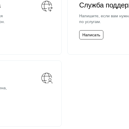
а
Служба поддер
мя
Напишите, если вам нужн
он.
по услугам.
Написать
ена,